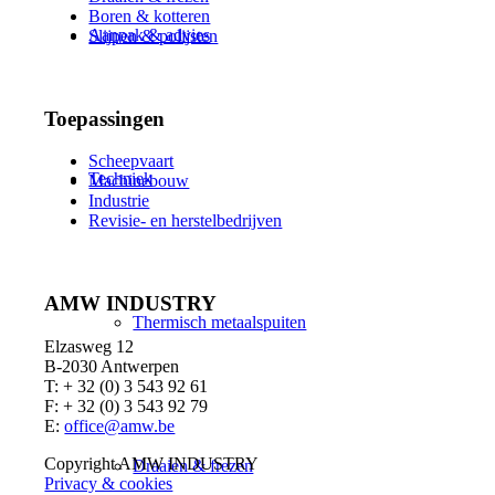
Boren & kotteren
Aanpak & advies
Slijpen & polijsten
Toepassingen
Scheepvaart
Techniek
Machinebouw
Industrie
Revisie- en herstelbedrijven
AMW INDUSTRY
Thermisch metaalspuiten
Elzasweg 12
B-2030 Antwerpen
T: + 32 (0) 3 543 92 61
F: + 32 (0) 3 543 92 79
E:
office@amw.be
Copyright AMW INDUSTRY
Draaien & frezen
Privacy & cookies